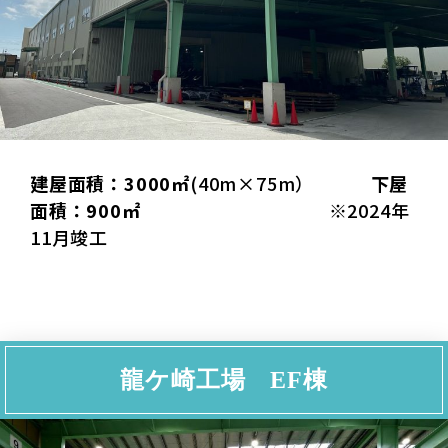
建屋面積：3000㎡
(40m×75m）
下屋
面積：900㎡
※2024年
11月竣工
龍ケ崎工場 EF棟