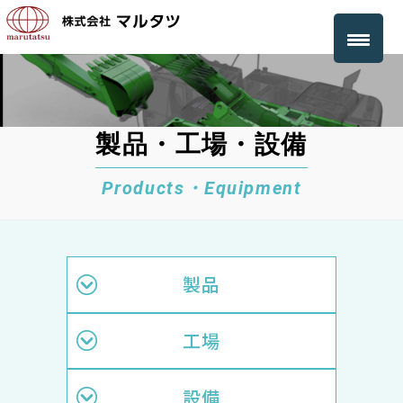
株
式
製品・工場・設備
会
社
マ
製品
ル
工場
タ
設備