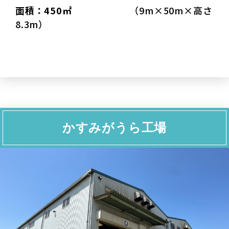
面積：450㎡
（9m×50m×高さ
8.3m）
かすみがうら工場