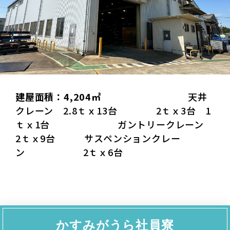
建屋面積：4,204㎡
天井
クレーン 2.8ｔｘ13台 2ｔｘ3台 1
ｔｘ1台 ガントリークレーン
2ｔｘ9台 サスペンションクレー
ン 2ｔｘ6台
かすみがうら社員寮