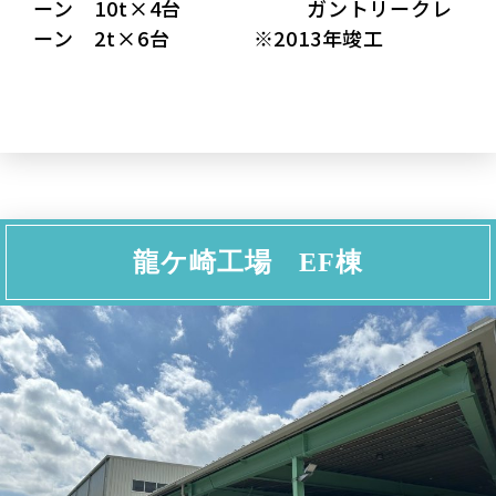
ーン 10t×4台 ガントリークレ
ーン 2t×6台 ※2013年竣工
龍ケ崎工場 EF棟