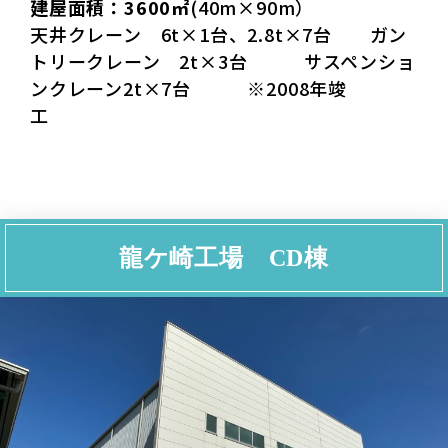
建屋面積：3600㎡
(40m×90m）
天井クレーン 6t×1台、2.8t×7台 ガン
トリークレーン 2t×3台 サスペンショ
ンクレーン2t×7台 ※2008年竣
工
龍ケ崎工場 CD棟