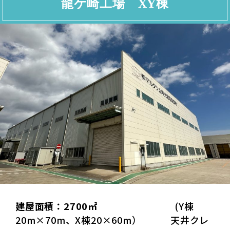
龍ケ崎工場 XY棟
建屋面積：2700㎡
(Y棟
20m×70m、X棟20×60m） 天井クレ