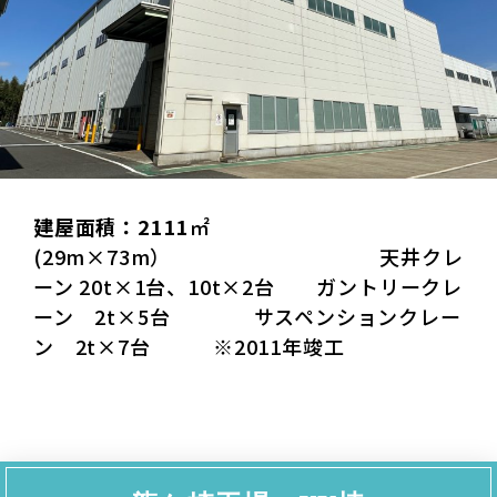
建屋面積：2111
㎡
(29m×73m） 天井クレ
ーン 20t×1台、10t×2台 ガントリークレ
ーン 2t×5台 サスペンションクレー
ン 2t×7台 ※2011年竣工