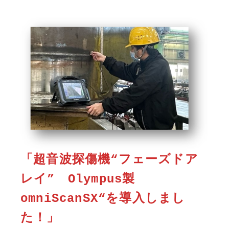
「
超音波探傷機“フェーズドア
レイ” Olympus製
omniScanSX“を導入しまし
た！
」