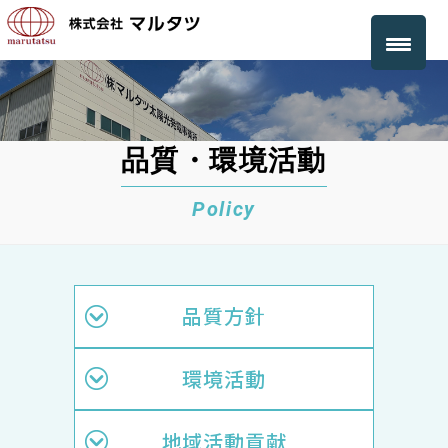
株
式
品質・環境活動
会
社
マ
品質方針
ル
環境活動
タ
地域活動貢献